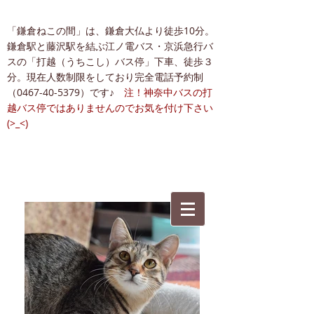
「鎌倉ねこの間」は、鎌倉大仏より徒歩10分。
鎌倉駅と藤沢駅を結ぶ江ノ電バス・京浜急行バ
スの「打越（うちこし）バス停」下車、徒歩３
分。現在人数制限をしており完全電話予約制
（0467-40-5379）です♪
注！神奈中バスの打
越バス停ではありませんのでお気を付け下さい
(>_<)