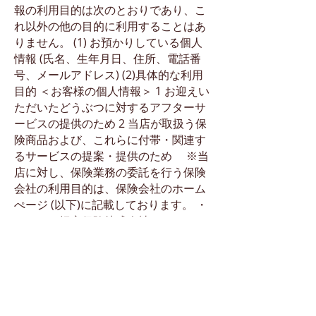
報の利用目的は次のとおりであり、こ
れ以外の他の目的に利用することはあ
りません。 (1) お預かりしている個人
情報 (氏名、生年月日、住所、電話番
号、メールアドレス) (2)具体的な利用
目的 ＜お客様の個人情報＞ 1 お迎えい
ただいたどうぶつに対するアフターサ
ービスの提供のため 2 当店が取扱う保
険商品および、これらに付帯・関連す
るサービスの提案・提供のため ※当
店に対し、保険業務の委託を行う保険
会社の利用目的は、保険会社のホーム
ぺージ (以下)に記載しております。 ・
アニコム損害保険株式会社
（https://www.anicom-
sompo.co.jp/） なお、上記の利用目的
の変更は、相当の関連性を有すると合
理的に認められている範囲内で行いま
す。変更した場合にはその内容を ご本