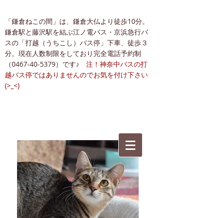
「鎌倉ねこの間」は、鎌倉大仏より徒歩10分。
鎌倉駅と藤沢駅を結ぶ江ノ電バス・京浜急行バ
スの「打越（うちこし）バス停」下車、徒歩３
分。現在人数制限をしており完全電話予約制
（0467-40-5379）です♪
注！神奈中バスの打
越バス停ではありませんのでお気を付け下さい
(>_<)