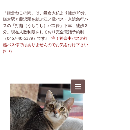
「鎌倉ねこの間」は、鎌倉大仏より徒歩10分。
鎌倉駅と藤沢駅を結ぶ江ノ電バス・京浜急行バ
スの「打越（うちこし）バス停」下車、徒歩３
分。現在人数制限をしており完全電話予約制
（0467-40-5379）です♪
注！神奈中バスの打
越バス停ではありませんのでお気を付け下さい
(>_<)