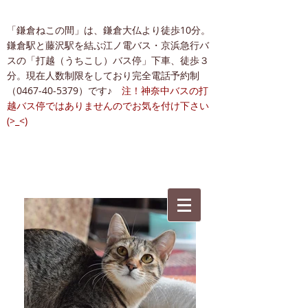
「鎌倉ねこの間」は、鎌倉大仏より徒歩10分。
鎌倉駅と藤沢駅を結ぶ江ノ電バス・京浜急行バ
スの「打越（うちこし）バス停」下車、徒歩３
分。現在人数制限をしており完全電話予約制
（0467-40-5379）です♪
注！神奈中バスの打
越バス停ではありませんのでお気を付け下さい
(>_<)