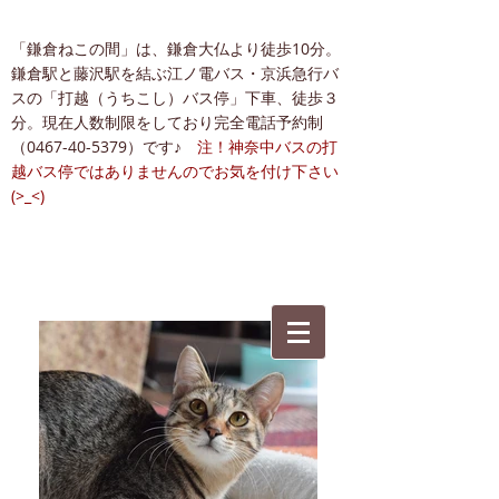
「鎌倉ねこの間」は、鎌倉大仏より徒歩10分。
鎌倉駅と藤沢駅を結ぶ江ノ電バス・京浜急行バ
スの「打越（うちこし）バス停」下車、徒歩３
分。現在人数制限をしており完全電話予約制
（0467-40-5379）です♪
注！神奈中バスの打
越バス停ではありませんのでお気を付け下さい
(>_<)